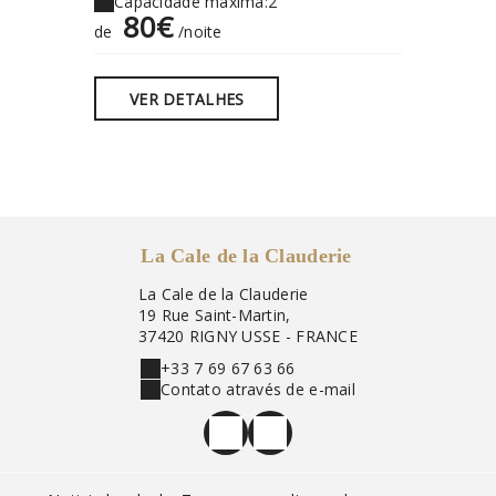
Capacidade máxima:2
Capaci
80€
80
de
/noite
de
VER DETALHES
VER
La Cale de la Clauderie
La Cale de la Clauderie
19 Rue Saint-Martin,
37420 RIGNY USSE - FRANCE
+33 7 69 67 63 66
Contato através de e-mail