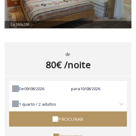
Lit 160x200
de
80€ /noite
De
para
1
quarto /
2
adultos
PROCURAR