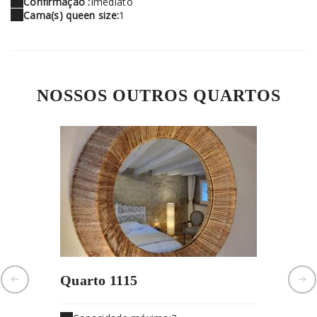
Confirmação :
Imediato
Cama(s) queen size:
1
NOSSOS OUTROS QUARTOS
Quarto 1115
Quarto