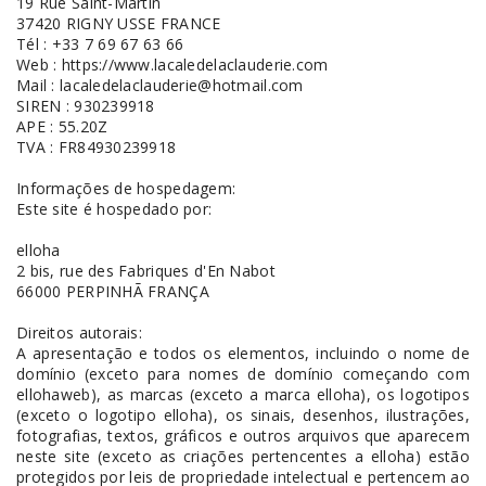
19 Rue Saint-Martin
37420 RIGNY USSE FRANCE
Tél : +33 7 69 67 63 66
Web : https://www.lacaledelaclauderie.com
Mail : lacaledelaclauderie@hotmail.com
SIREN : 930239918
APE : 55.20Z
TVA : FR84930239918
Informações de hospedagem:
Este site é hospedado por:
elloha
2 bis, rue des Fabriques d'En Nabot
66000 PERPINHÃ FRANÇA
Direitos autorais:
A apresentação e todos os elementos, incluindo o nome de
domínio (exceto para nomes de domínio começando com
ellohaweb), as marcas (exceto a marca elloha), os logotipos
(exceto o logotipo elloha), os sinais, desenhos, ilustrações,
fotografias, textos, gráficos e outros arquivos que aparecem
neste site (exceto as criações pertencentes a elloha) estão
protegidos por leis de propriedade intelectual e pertencem ao