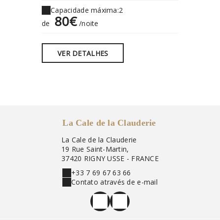
Capacidade máxima:2
Capaci
80€
80
de
/noite
de
VER DETALHES
VER
La Cale de la Clauderie
La Cale de la Clauderie
19 Rue Saint-Martin,
37420 RIGNY USSE - FRANCE
+33 7 69 67 63 66
Contato através de e-mail