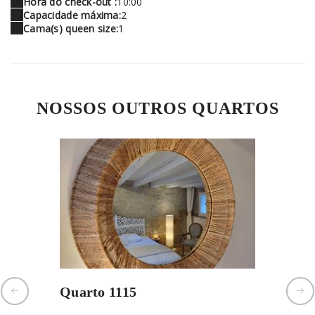
Hora do check-out :
10:00
Capacidade máxima:
2
Cama(s) queen size:
1
NOSSOS OUTROS QUARTOS
Quarto 1115
Quarto