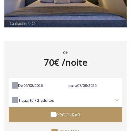
La chambre 1429
de
70€ /noite
De
para
1
quarto /
2
adultos
PROCURAR