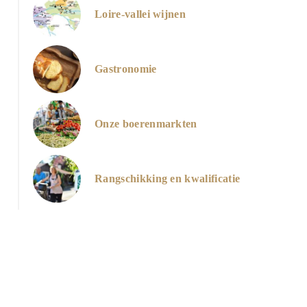
Loire-vallei wijnen
Forteresse royale de Chinon
Gastronomie
Onze boerenmarkten
Rangschikking en kwalificatie