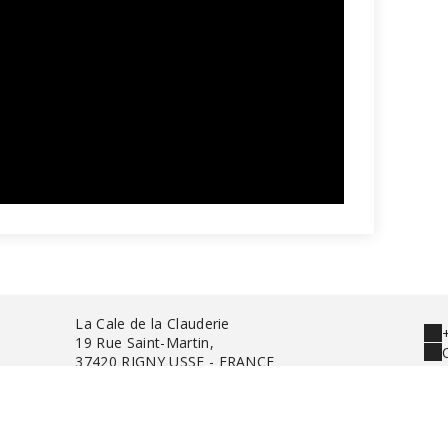
La Cale de la Clauderie
19 Rue Saint-Martin,
37420 RIGNY USSE - FRANCE
Disclaimer
|
Algemene verkoopvoorwaarden