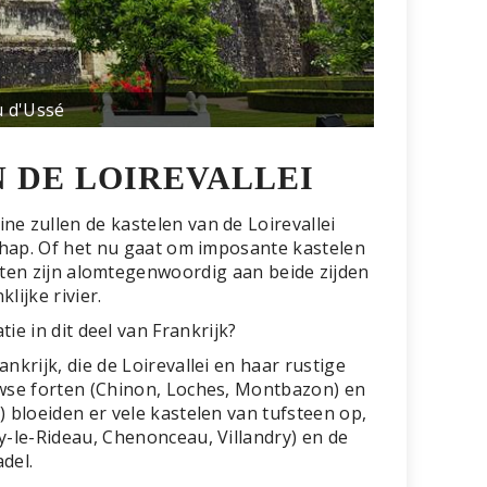
 d'Ussé
 DE LOIREVALLEI
ne zullen de kastelen van de Loirevallei
chap. Of het nu gaat om imposante kastelen
ten zijn alomtegenwoordig aan beide zijden
lijke rivier.
ie in dit deel van Frankrijk?
nkrijk, die de Loirevallei en haar rustige
uwse forten (Chinon, Loches, Montbazon) en
 bloeiden er vele kastelen van tufsteen op,
ay-le-Rideau, Chenonceau, Villandry) en de
del.