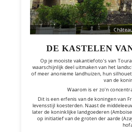
Château
DE KASTELEN VAN
Op je mooiste vakantiefoto's van Tourai
waarschijnlijk deel uitmaken van het lands
of meer anonieme landhuizen, hun silhouet
van de konink
Waarom is er zo'n concentrat
Dit is een erfenis van de koningen van Fra
levensstijl koesterden. Naast de middelee
later de koninklijke landgoederen (Amboise)
op initiatief van de groten der aarde (Az
hofa