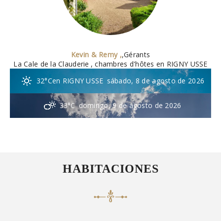
Kevin & Remy ,
,
Gérants
La Cale de la Clauderie
, chambres d'hôtes en RIGNY USSE
32°C
en RIGNY USSE
sábado, 8 de agosto de 2026
33°C
domingo, 9 de agosto de 2026
HABITACIONES