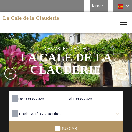
Llamar
La Cale de la Clauderie
CHAMBRES D'HÔTES
LA CALE DE LA
CLAUDERIE
Del
al
1
habitación /
2
adultos
BUSCAR