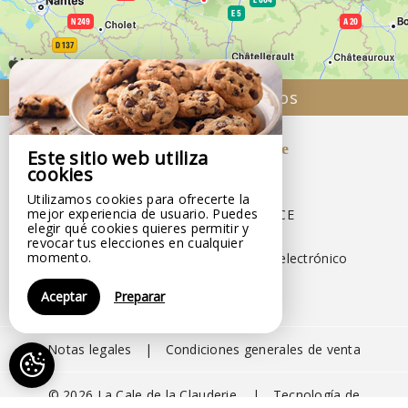
Venir hacia nosotros
La Cale de la Clauderie
Este sitio web utiliza
cookies
La Cale de la Clauderie
19 Rue Saint-Martin,
Utilizamos cookies para ofrecerte la
mejor experiencia de usuario. Puedes
37420 RIGNY USSE - FRANCE
elegir qué cookies quieres permitir y
+33 7 69 67 63 66
revocar tus elecciones en cualquier
momento.
Ponerse en contacto por correo electrónico
Aceptar
Preparar
Notas legales
|
Condiciones generales de venta
© 2026 La Cale de la Clauderie
|
Tecnología de