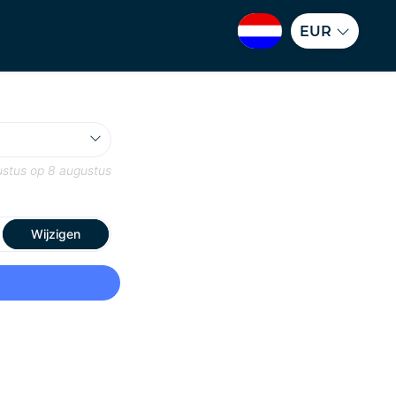
EUR
ustus
op
8 augustus
Wijzigen