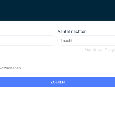
Aantal nachten
Verblijf van
7 aug
 volwassenen